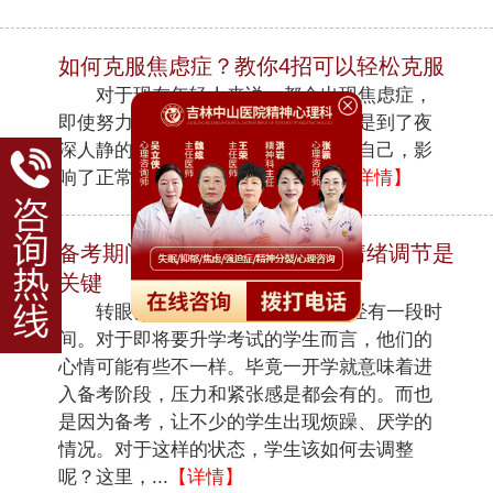
如何克服焦虑症？教你4招可以轻松克服
对于现在年轻人来说，都会出现焦虑症，
即使努力的克服还是不能摆脱。尤其是到了夜
深人静的时候，会让悲伤一直伴随着自己，影
响了正常的工作学习以及睡眠。...
【详情】
备考期间感觉很烦躁？医生：情绪调节是
关键
转眼已是9月末，学生开学也已经有一段时
间。对于即将要升学考试的学生而言，他们的
心情可能有些不一样。毕竟一开学就意味着进
入备考阶段，压力和紧张感是都会有的。而也
是因为备考，让不少的学生出现烦躁、厌学的
情况。对于这样的状态，学生该如何去调整
呢？这里，...
【详情】