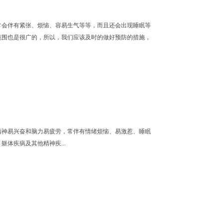
常会伴有紧张、烦恼、容易生气等等，而且还会出现睡眠等
范围也是很广的，所以，我们应该及时的做好预防的措施，
...
精神易兴奋和脑力易疲劳，常伴有情绪烦恼、易激惹、睡眠
体疾病及其他精神疾...