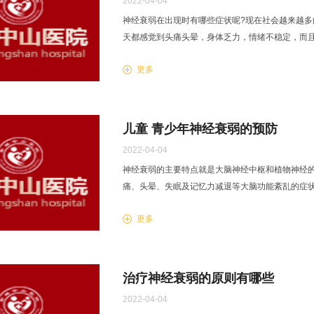
2022-04-04
神经衰弱在出现时有哪些症状呢?现在社会越来越
天都感觉到头痛头晕，身体乏力，情绪不稳定，而
有哪些症状? 精神倦怠： 由于内抑制过程减弱，当受.
更多
儿童 青少年神经衰弱的预防
2022-04-04
神经衰弱的主要特点就是大脑神经中枢和植物神经
痛、头晕、失眠及记忆力减退等大脑功能紊乱的症
衰弱会的儿童青少年严重影响正常的学习和生活，所以
更多
治疗神经衰弱的原则有哪些
2022-04-04