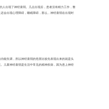
多的人出现了神经衰弱。几点出现后，患者没有精力工作，整
且还会出现心理障碍，睡眠障碍，那么，神经衰弱在出现时
..
的功能失调，所以神经衰弱的危害比较先表现出来的就是头
状。儿童神经衰弱是生活中常见的精神疾病，因为患上神经
...