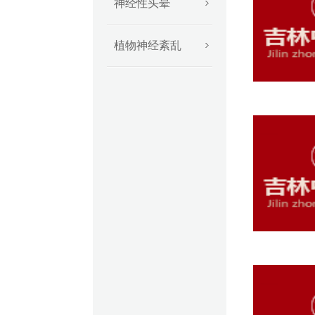
神经性头晕
植物神经紊乱