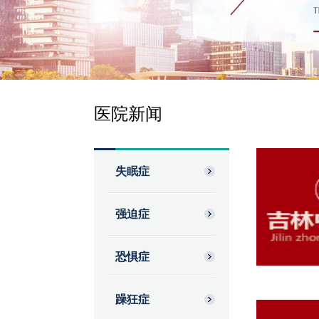
医院新闻
失眠症
强迫症
恐惧症
躁狂症