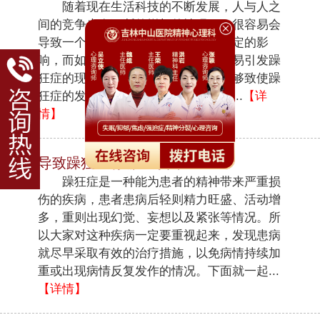
随着现在生活科技的不断发展，人与人之
间的竞争也在不断的增加的情况下，很容易会
导致一个人在情绪和心理方面存在一定的影
响，而如果这种现象长期不治疗很容易引发躁
狂症的现象。那么，会有哪些原因能够致使躁
狂症的发生呢？我们先来了解一下！...
【详
情】
导致躁狂症有哪些原因？
躁狂症是一种能为患者的精神带来严重损
伤的疾病，患者患病后轻则精力旺盛、活动增
多，重则出现幻觉、妄想以及紧张等情况。所
以大家对这种疾病一定要重视起来，发现患病
就尽早采取有效的治疗措施，以免病情持续加
重或出现病情反复发作的情况。下面就一起...
【详情】