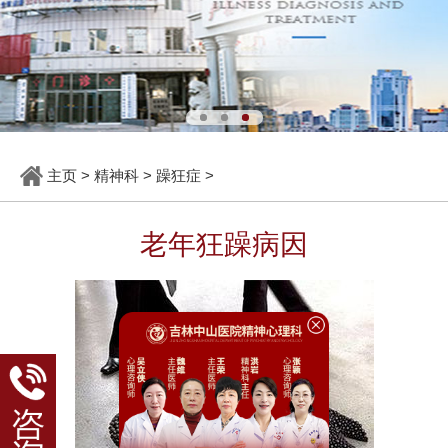
主页
>
精神科
>
躁狂症
>
老年狂躁病因